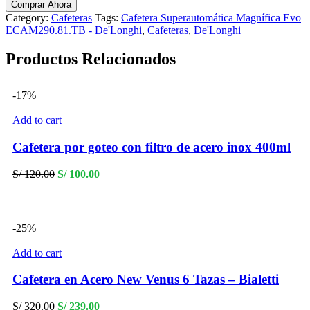
Comprar Ahora
Evo
Category:
Cafeteras
Tags:
Cafetera Superautomática Magnífica Evo
ECAM290.81.TB
ECAM290.81.TB - De'Longhi
,
Cafeteras
,
De'Longhi
-
De'Longhi
Productos Relacionados
quantity
-17%
Add to cart
Cafetera por goteo con filtro de acero inox 400ml
Original
Current
S/
120.00
S/
100.00
price
price
was:
is:
S/ 120.00.
S/ 100.00.
-25%
Add to cart
Cafetera en Acero New Venus 6 Tazas – Bialetti
Original
Current
S/
320.00
S/
239.00