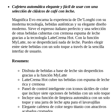
price
price
Cafetera automática elegante y fácil de usar con una
was:
is:
selección de clásicos de café con leche.
S/ 152.00.
S/ 140.00.
Magnifica Evo encarna la experiencia de De’Longhi con su
moderna tecnología, bebidas auténticas y su elegante diseño
moderno. Sirve el espresso italiano perfecto y una selección
de otras bebidas cubiertas con cremosa espuma de leche
gracias a la tecnología LatteCrema Hot. Con la función
MyLatte, no se desperdiciará nada de leche. Puedes elegir
entre siete bebidas con un solo toque a través de la sencilla
interfaz de usuario.
Resumen:
Disfruta de bebidas a base de leche sin desperdicios
gracias a la función MyLatte
LatteCrema Hot cubre tus bebidas con espuma de leche
rica y cremosa
Panel de control inteligente con iconos táctiles de color
que incluye siete opciones de bebidas con un solo toque
Incluye una función de limpieza automática con un solo
toque y una jarra de leche apta para el lavavajillas
Elegante cafetera de color negro titanio con atractivos
acabados cromados.