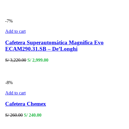
price
price
was:
is:
S/ 320.00.
S/ 239.00.
-7%
Add to cart
Cafetera Superautomática Magnifica Evo
ECAM290.31.SB – De’Longhi
Original
Current
S/
3,220.00
S/
2,999.00
price
price
was:
is:
S/ 3,220.00.
S/ 2,999.00.
-8%
Add to cart
Cafetera Chemex
Original
Current
S/
260.00
S/
240.00
price
price
was:
is: