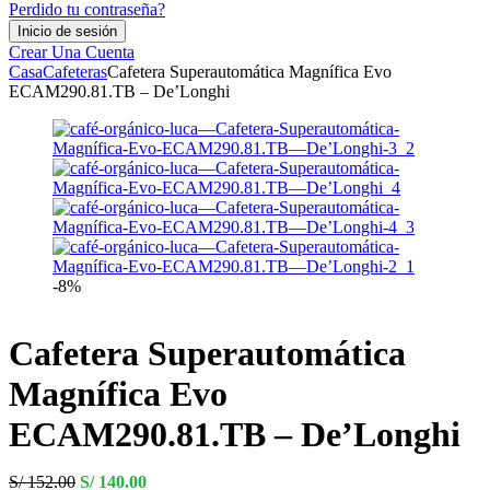
Perdido tu contraseña?
Crear Una Cuenta
Casa
Cafeteras
Cafetera Superautomática Magnífica Evo
ECAM290.81.TB – De’Longhi
-8%
Cafetera Superautomática
Magnífica Evo
ECAM290.81.TB – De’Longhi
Original
Current
S/
152.00
S/
140.00