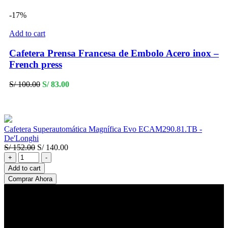
S/ 260.00.
S/ 240.00.
-17%
Add to cart
Cafetera Prensa Francesa de Embolo Acero inox –
French press
Original
Current
S/
100.00
S/
83.00
price
price
was:
is:
S/ 100.00.
S/ 83.00.
Cafetera Superautomática Magnífica Evo ECAM290.81.TB -
De'Longhi
Original
Current
S/
152.00
S/
140.00
Cafetera
price
price
+
-
Superautomática
was:
is:
Add to cart
Magnífica
S/ 152.00.
S/ 140.00.
Comprar Ahora
Evo
ECAM290.81.TB
-
De'Longhi
quantity