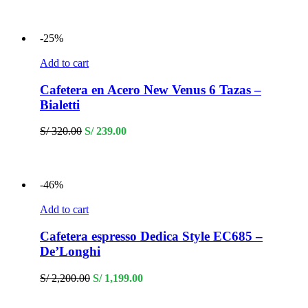
was:
is:
S/ 260.00.
S/ 240.00.
-25%
Add to cart
Cafetera en Acero New Venus 6 Tazas –
Bialetti
Original
Current
S/
320.00
S/
239.00
price
price
was:
is:
S/ 320.00.
S/ 239.00.
-46%
Add to cart
Cafetera espresso Dedica Style EC685 –
De’Longhi
Original
Current
S/
2,200.00
S/
1,199.00
price
price
was:
is: