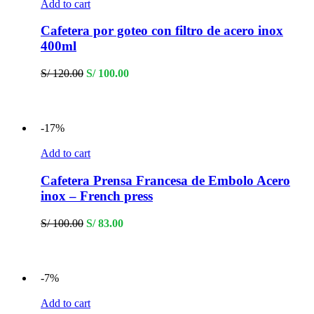
Add to cart
Cafetera por goteo con filtro de acero inox
400ml
Original
Current
S/
120.00
S/
100.00
price
price
was:
is:
S/ 120.00.
S/ 100.00.
-17%
Add to cart
Cafetera Prensa Francesa de Embolo Acero
inox – French press
Original
Current
S/
100.00
S/
83.00
price
price
was:
is:
S/ 100.00.
S/ 83.00.
-7%
Add to cart