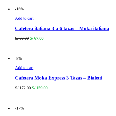
S/ 2,200.00.
S/ 1,199.00.
-16%
Add to cart
Cafetera italiana 3 a 6 tazas – Moka italiana
Original
Current
S/
80.00
S/
67.00
price
price
was:
is:
S/ 80.00.
S/ 67.00.
-8%
Add to cart
Cafetera Moka Express 3 Tazas – Bialetti
Original
Current
S/
172.00
S/
159.00
price
price
was:
is:
S/ 172.00.
S/ 159.00.
-17%