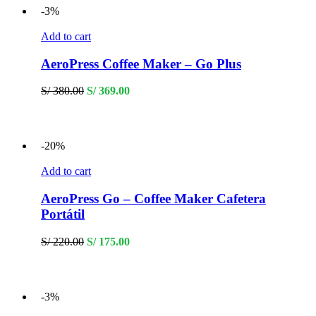
-3%
Add to cart
AeroPress Coffee Maker – Go Plus
Original
Current
S/
380.00
S/
369.00
price
price
was:
is:
S/ 380.00.
S/ 369.00.
-20%
Add to cart
AeroPress Go – Coffee Maker Cafetera
Portátil
Original
Current
S/
220.00
S/
175.00
price
price
was:
is:
S/ 220.00.
S/ 175.00.
-3%