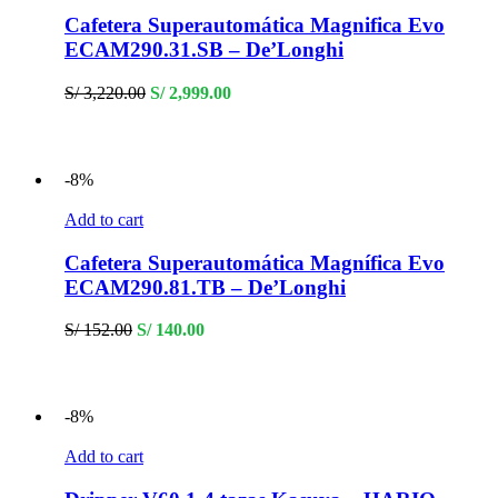
Cafetera Superautomática Magnifica Evo
ECAM290.31.SB – De’Longhi
Original
Current
S/
3,220.00
S/
2,999.00
price
price
was:
is:
S/ 3,220.00.
S/ 2,999.00.
-8%
Add to cart
Cafetera Superautomática Magnífica Evo
ECAM290.81.TB – De’Longhi
Original
Current
S/
152.00
S/
140.00
price
price
was:
is:
S/ 152.00.
S/ 140.00.
-8%
Add to cart