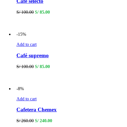
Café selecto
Original
Current
S/
100.00
S/
85.00
price
price
was:
is:
S/ 100.00.
S/ 85.00.
-15%
Add to cart
Café supremo
Original
Current
S/
100.00
S/
85.00
price
price
was:
is:
S/ 100.00.
S/ 85.00.
-8%
Add to cart
Cafetera Chemex
Original
Current
S/
260.00
S/
240.00
price
price