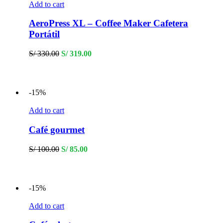
Add to cart
AeroPress XL – Coffee Maker Cafetera
Portátil
Original
Current
S/
330.00
S/
319.00
price
price
was:
is:
S/ 330.00.
S/ 319.00.
-15%
Add to cart
Café gourmet
Original
Current
S/
100.00
S/
85.00
price
price
was:
is:
S/ 100.00.
S/ 85.00.
-15%
Add to cart